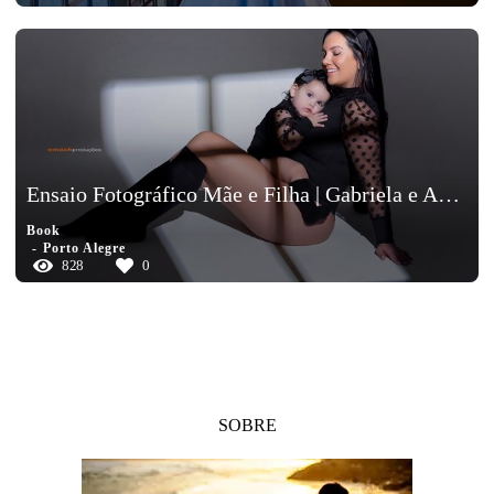
Ensaio Fotográfico Mãe e Filha | Gabriela e Antonella
Book
Porto Alegre
828
0
SOBRE