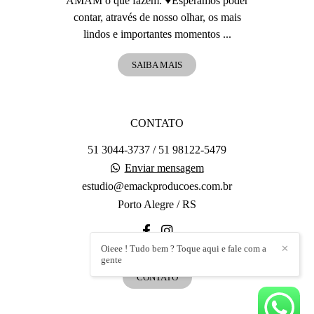
AMAM o que fazem. ♥️Esperamos poder
contar, através de nosso olhar, os mais
lindos e importantes momentos ...
SAIBA MAIS
CONTATO
51 3044-3737 / 51 98122-5479
Enviar mensagem
estudio@emackproducoes.com.br
Porto Alegre / RS
Oieee ! Tudo bem ? Toque aqui e fale com a
✕
gente
CONTATO