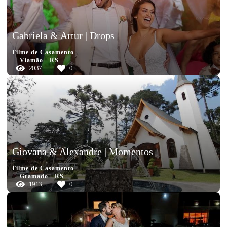
Gabriela & Artur | Drops
Filme de Casamento
Viamão - RS
2037
0
Giovana & Alexandre | Momentos
Filme de Casamento
Gramado - RS
1913
0