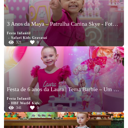
3 Anos da Maya – Patrulha Canina Skye - Fotógrafo de Aniversário Infantil
Festa Infantil
Safari Kids Gravataí
321
0
Festa de 6 anos da Laura | Tema Barbie – Um aniversário cheio de cor, brilho e diversão
Festa Infantil
HBF World Kids
341
0